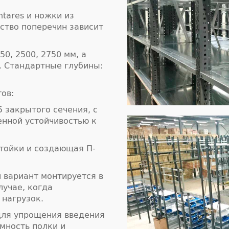
ntares и ножки из
ство поперечин зависит
50, 2500, 2750 мм, а
. Стандартные глубины:
ов:
 закрытого сечения, c
нной устойчивостью к
стойки и создающая П-
й вариант монтируется в
лучае, когда
 нагрузок.
для упрощения введения
мность полки и