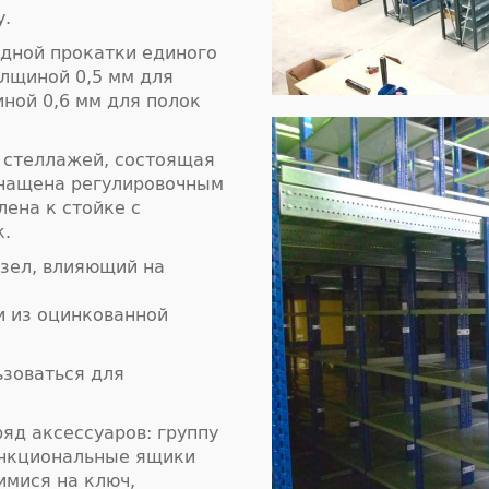
у.
дной прокатки единого
олщиной 0,5 мм для
иной 0,6 мм для полок
 стеллажей, состоящая
снащена регулировочным
лена к стойке с
к.
узел, влияющий на
и из оцинкованной
зоваться для
яд аксессуаров: группу
ункциональные ящики
имися на ключ,