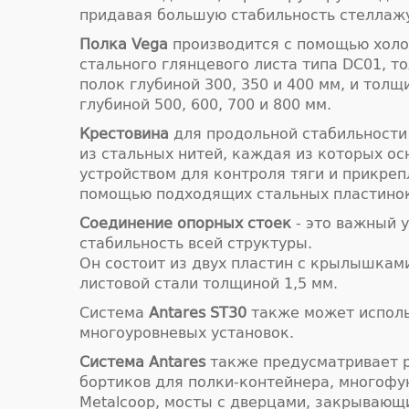
придавая большую стабильность стеллаж
Полка Vega
производится с помощью холо
стального глянцевого листа типа DC01, т
полок глубиной 300, 350 и 400 мм, и толщ
глубиной 500, 600, 700 и 800 мм.
Крестовина
для продольной стабильности
из стальных нитей, каждая из которых о
устройством для контроля тяги и прикреп
помощью подходящих стальных пластино
Соединение опорных стоек
- это важный 
стабильность всей структуры.
Он состоит из двух пластин с крылышкам
листовой стали толщиной 1,5 мм.
Система
Antares ST30
также может исполь
многоуровневых установок.
Система Antares
также предусматривает р
бортиков для полки-контейнера, многоф
Metalcoop, мосты с дверцами, закрывающ