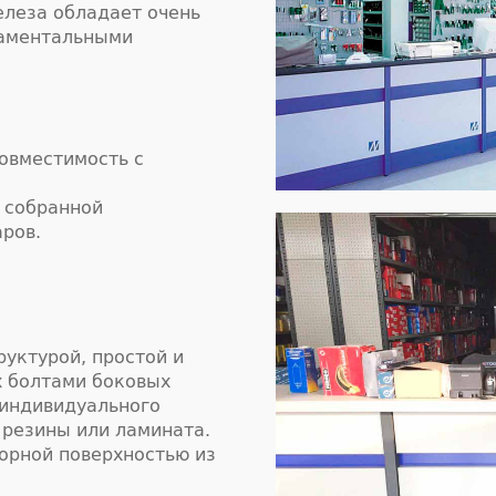
елеза обладает очень
даментальными
овместимость с
 собранной
ров.
руктурой, простой и
х болтами боковых
 индивидуального
 резины или ламината.
орной поверхностью из