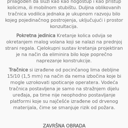
prilagođen da služi kao kao nogostup i kao pristup
kolicima, ili mobilnom stubištu. Duljina oblikovanih
tračnica vodilica jednaka je ukupnom razvoju bilo
kojeg pojedinačnog postrojenja, uključujući i prostor
konzultacija.
Pokretna jedinica
Kretanje kolica odvija se
okretanjem malog volana koji se nalazi na prednjoj
strani regala. Cjelokupni sustav kretanja projektiran
je na način da eliminira bilo koje poprečno
naprezanje konstrukcije.
Tračnice
si izrađene od pocinčanog lima debljine
15/10 (1,5 mm) na način da nema izbočina koje bi
mogle uzrokovati spoticanje operatera. Vodeća
tračnica postavljena je samo na stražnjem dijelu
uređaja, pa time nije neophodno postavljanje
platformi koje su najčešće izrađene od drvenog
materijala, čime se smanjuje rizik od požara.
ZAVRŠNA OBRADA