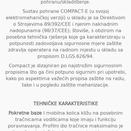
pohranu/skladištenje.
Sustav pohrane COMPACT-E (u svojoj
elektromehaničkoj verziji) u skladu je sa Direktivom
o Strojevima 89/392/CEE i njenim naknadnim
nadopunama (98/37/CEE); štoviše, s obzirom na
posebna tehnička rješenja koje ga karakteriziraju u
potpunosti zadovoljava sigurnosne mjere zaštite
zdravlja operatera na radnom mjestu u skladu sa
propisom D.LGS.626/94.
Compact je dizajniran po najstrožim sigurnosnim
propisima što ga čini potpuno sigurnim pri upotrebi,
kako po aspektima važećih propisa zaštite na radu,
tako i u pogledu zaštite mehanizacije.
TEHNIČKE KARAKTERISTIKE
Pokretne baze
I mobilna kolica kližu na posebnim
tračnicama vodilicama koje imaju i funkciju
poravnavanja. Profilni dio tračnice maksimalno je