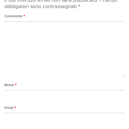
Il tuo indirizzo email non sarà pubblicato.
I campi
obbligatori sono contrassegnati
*
Commento
*
Nome
*
Email
*