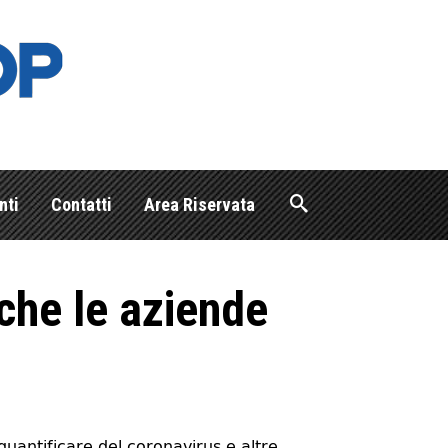
nti
Contatti
Area Riservata
 che le aziende
quantificare del coronavirus e altre