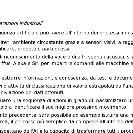
razioni industriali
igenza artificiale può avere all’interno dei processi indust
pire” l’ambiente circostante grazie a sensori visivi, a ra
care, prodotti o parti di essi.
di riconoscimento della voce e di altri segnali acustici, si 
 diffusi Alexa e Siri per impartire comandi alle macchine e
i estrarre informazioni, e conoscenza, da testi e document
vi o attività di classificazione di valore estrapolati dall’an
rchiviazione dei dati ottenuti.
iduare una sequenza di azioni in grado di massimizzare u
olo a identificare il suo migliore prossimo movimento.
punto precedente, sarà possibile ad esempio istruire una 
ma, il percorso più semplice da compiere all’interno del
aspettano dall’AI è la capacità di trasformare tutti i proc