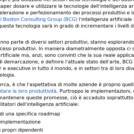
 saper dosare e utilizzare le tecnologie dell’intelligenza 
 accelerazione e perfezionamento dei processi produttivi e 
al Boston Consulting Group (BCG)
l’intelligenza artificial
uesta tecnologia sarà in grado di incrementare i livelli di 
no parte di diversi settori produttivi, stanno esplorando 
 processi produttivi. In maniera diametralmente opposta 
tificiale ma, anzi, sono convinti che la sua reale applicabi
di demarcazione, e definire l’attuale stato dell’arte, BCG
e executive in tutto il mondo, e in settori tra di loro div
ologia.
cerca, è che l’aspettativa di molte aziende è proprio quell
re la loro produttività
. Purtroppo le implementazioni, d
i mantenere queste promesse, ciò è accaduto soprattutto
atori dell’intelligenza artificiale:
 di una specifica roadmap
 implementazione
 propri dipendenti