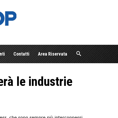
nti
Contatti
Area Riservata
erà le industrie
siness, che sono sempre più interconnessi