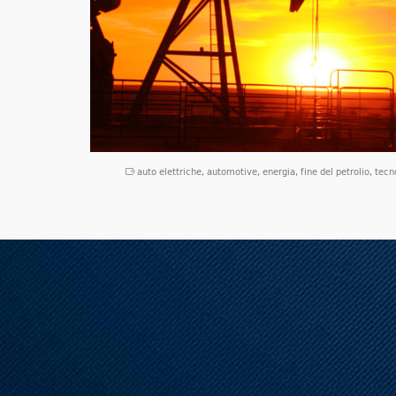
auto elettriche
,
automotive
,
energia
,
fine del petrolio
,
tecn