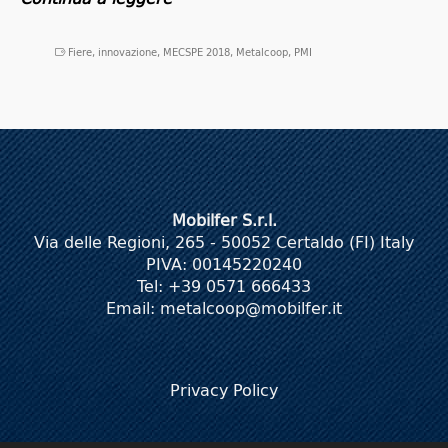
Fiere
,
innovazione
,
MECSPE 2018
,
Metalcoop
,
PMI
Mobilfer S.r.l.
Via delle Regioni, 265 - 50052 Certaldo (FI) Italy
PIVA: 00145220240
Tel: +39 0571 666433
Email:
metalcoop@mobilfer.it
Privacy Policy